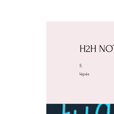
H2H NO
5 lépés
5
lépés