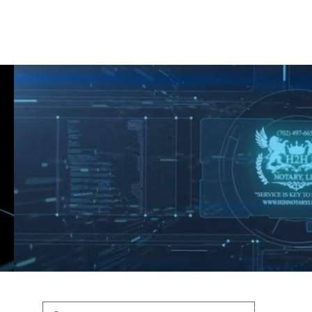
Shop
Blog
Podcast
Terms & Policys
Search
Podcast
H
shaunfederic