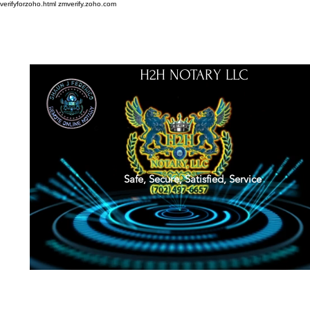
verifyforzoho.html
zmverify.zoho.com
H2H NOTARY LLC
Safe, Secure, Satisfied, Service
About
Credentials
Contact
Notarial Training
Book Online