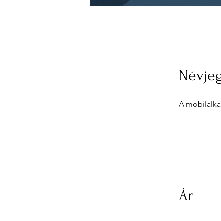
Névje
A mobilalka
Ár