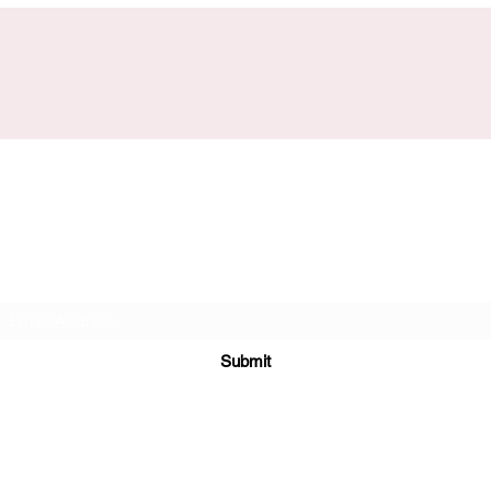
Subscribe Form
Submit
(725) 312-2118