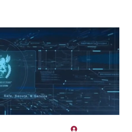
2H APPAREL
File Share
Members
Shared Gallery
More
Bejelentkezés
onotary@gmail.com
775-523-