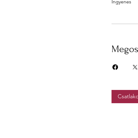
Ingyenes
Megos
Csatlak