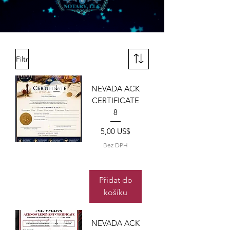
Filtr
NEVADA ACK
CERTIFICATE
8
Cena
5,00 US$
Bez DPH
Přidat do
košíku
NEVADA ACK