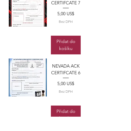
CERTIFCATE 7
Cena
5,00 US$
Bez DPH
Přidat do
košíku
NEVADA ACK
CERTIFCATE 6
Cena
5,00 US$
Bez DPH
Přidat do
košíku