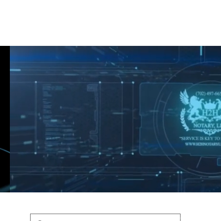
Shop
Blog
Podcast
Terms & Policys
Search
Podcast
H
shaunfederic