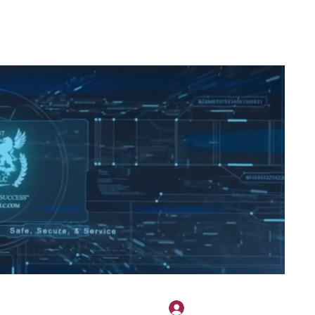
2H APPAREL
File Share
Members
Shared Gallery
More
Přihlásit se
onotary@gmail.com
775-523-