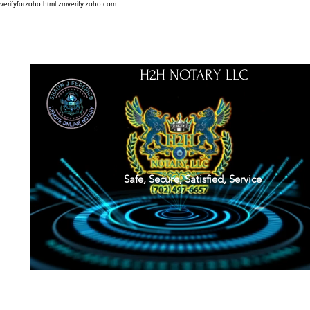
verifyforzoho.html
zmverify.zoho.com
H2H NOTARY LLC
Safe, Secure, Satisfied, Service
About
Credentials
Contact
Notarial Training
Book Online