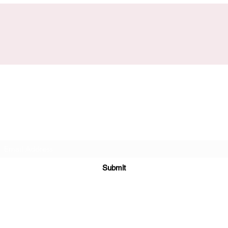
Subscribe Form
Submit
(725) 312-2118