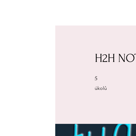
H2H NO
5 úkolů
5
úkolů