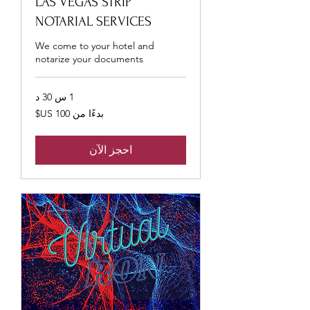
LAS VEGAS STRIP
NOTARIAL SERVICES
We come to your hotel and
notarize your documents
1 س 30 د
بدءًا
بدءًا من ‏100 US$
من
100
دولار
أمريكي
احجز الآن