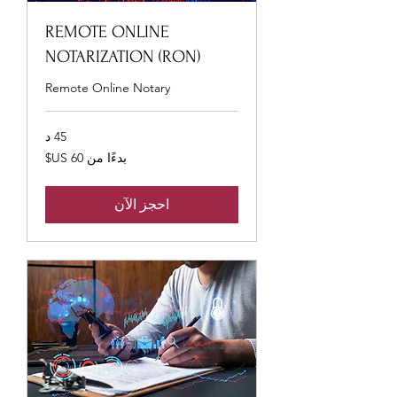
REMOTE ONLINE
NOTARIZATION (RON)
Remote Online Notary
45 د
بدءًا
بدءًا من ‏60 US$
من
60
دولار
أمريكي
احجز الآن