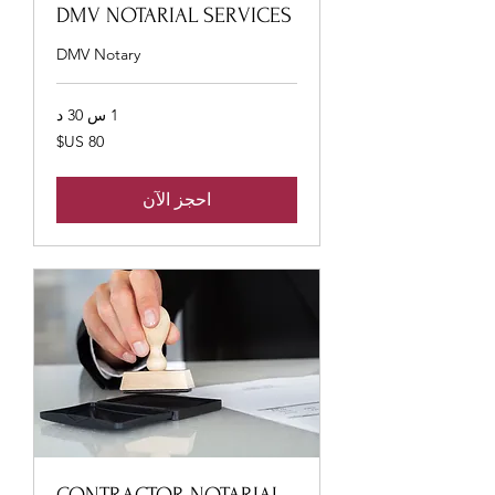
DMV NOTARIAL SERVICES
DMV Notary
1 س 30 د
80
دولار
أمريكي
احجز الآن