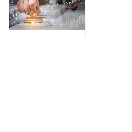
LAW FIRM NOTARIAL
SERVICES
We can come into your office or
go to your clients house or hotel
to get documents notarized.
1 س
بدءًا
بدءًا من ‏80 US$
من
80
دولار
أمريكي
احجز الآن