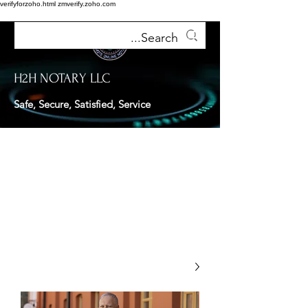
verifyforzoho.html
zmverify.zoho.com
H2H NOTARY LLC
Safe, Secure, Satisfied, Service